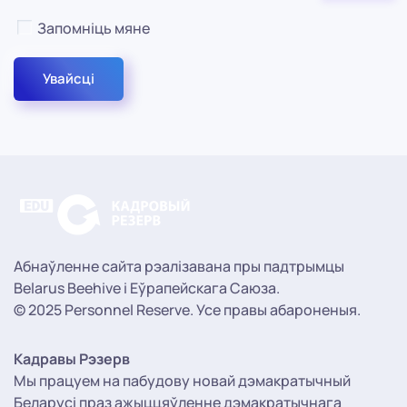
Паказа
Запомніць мяне
Увайсці
Абнаўленне сайта рэалізавана пры падтрымцы
Belarus Beehive і Еўрапейскага Саюза.
© 2025 Personnel Reserve. Усе правы абароненыя.
Кадравы Рэзерв
Мы працуем на пабудову новай дэмакратычный
Беларусі праз ажыццяўленне дэмакратычнага