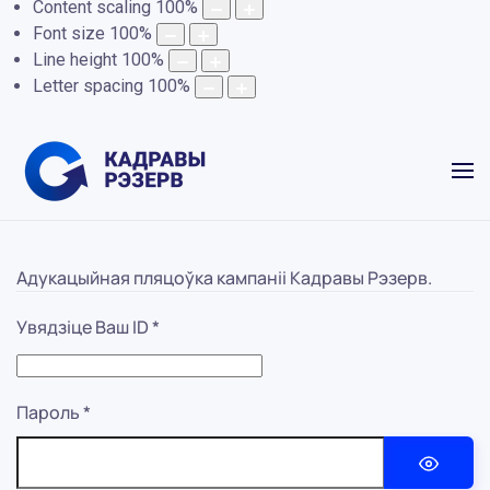
Content scaling
100
%
Font size
100
%
Line height
100
%
Letter spacing
100
%
Адукацыйная пляцоўка кампаніі Кадравы Рэзерв.
Увядзіце Ваш ID
*
Пароль
*